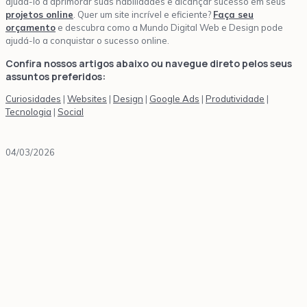
ajudá-lo a aprimorar suas habilidades e alcançar sucesso em seus
projetos online
. Quer um site incrível e eficiente?
Faça seu
orçamento
e descubra como a Mundo Digital Web e Design pode
ajudá-lo a conquistar o sucesso online.
Confira nossos artigos abaixo ou navegue direto pelos seus
assuntos preferidos:
Curiosidades
|
Websites
|
Design
|
Google Ads
|
Produtividade
|
Tecnologia
|
Social
04/03/2026