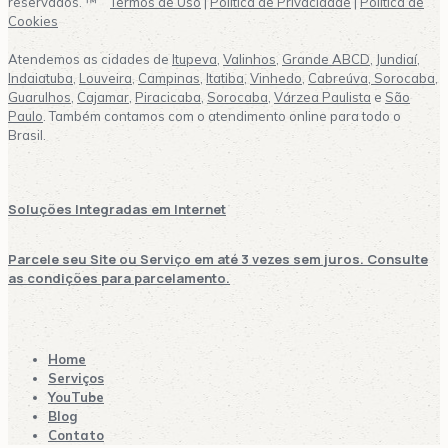
reservados. ™
Termos de Uso
|
Política de Privacidade
|
Política de
Cookies
Atendemos as cidades de
Itupeva
,
Valinhos
,
Grande ABCD
,
Jundiaí
,
Indaiatuba
,
Louveira
,
Campinas
,
Itatiba
,
Vinhedo
,
Cabreúva,
Sorocaba
,
Guarulhos
,
Cajamar
,
Piracicaba
,
Sorocaba
,
Várzea Paulista
e
São
Paulo
. Também contamos com o atendimento online para todo o
Brasil.
Soluções Integradas em Internet
Parcele seu Site ou Serviço em até 3 vezes sem juros. Consulte
as condições para parcelamento.
Home
Serviços
YouTube
Blog
Contato