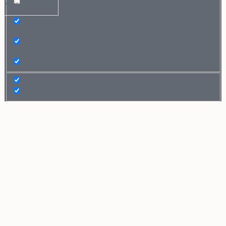
Mais resultados...
Exact matches only
Search in title
Search in content