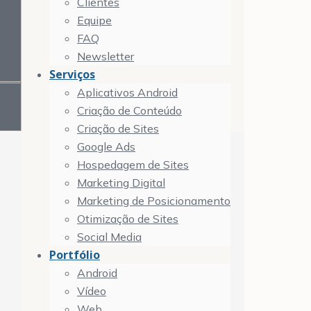
Clientes
Equipe
FAQ
Newsletter
Serviços
Aplicativos Android
Criação de Conteúdo
Criação de Sites
Google Ads
Hospedagem de Sites
Marketing Digital
Marketing de Posicionamento
Otimização de Sites
Social Media
Portfólio
Android
Vídeo
Web