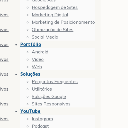
Hospedagem de Sites
tivos
Marketing Digital
Marketing de Posicionamento
tivos
Otimização de Sites
Social Media
Portfólio
tivos
Android
tivos
Vídeo
Web
Soluções
tivos
Perguntas Frequentes
tivos
Utilitários
Soluções Google
tivos
Sites Responsivos
YouTube
tivos
Instagram
Podcast