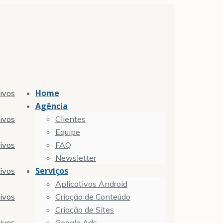
Home
tivos
Agência
tivos
Clientes
Equipe
tivos
FAQ
Newsletter
Serviços
tivos
Aplicativos Android
tivos
Criação de Conteúdo
Criação de Sites
tivos
Google Ads