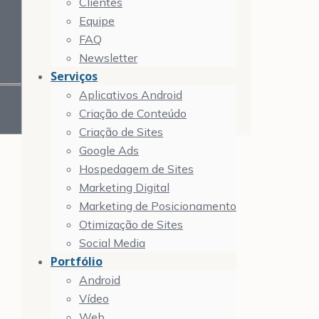
Clientes
Equipe
FAQ
Newsletter
Serviços
Aplicativos Android
Criação de Conteúdo
Criação de Sites
Google Ads
Hospedagem de Sites
Marketing Digital
Marketing de Posicionamento
Otimização de Sites
Social Media
Portfólio
Android
Vídeo
Web