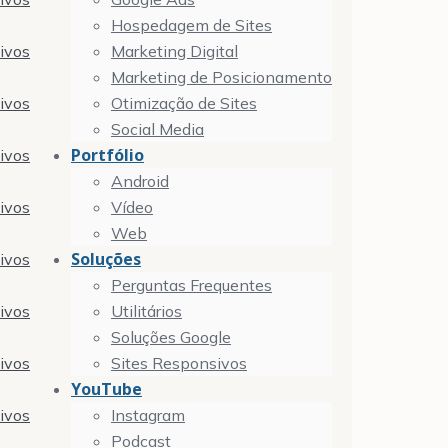
Hospedagem de Sites
tivos
Marketing Digital
Marketing de Posicionamento
tivos
Otimização de Sites
Social Media
Portfólio
tivos
Android
tivos
Vídeo
Web
Soluções
tivos
Perguntas Frequentes
tivos
Utilitários
Soluções Google
tivos
Sites Responsivos
YouTube
tivos
Instagram
Podcast