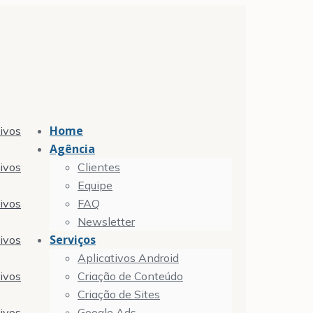
Home
tivos
Agência
tivos
Clientes
Equipe
tivos
FAQ
Newsletter
Serviços
tivos
Aplicativos Android
tivos
Criação de Conteúdo
Criação de Sites
tivos
Google Ads