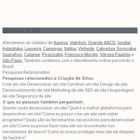
Otimização de Sites
Atendemos as cidades de
Itupeva
,
Valinhos
,
Grande ABCD
,
Jundiaí
,
Indaiatuba
,
Louveira
,
Campinas
,
Itatiba
,
Vinhedo
,
Cabreúva,
Sorocaba
,
Guarulhos
,
Cajamar
,
Piracicaba
,
Francisco Morato
,
Várzea Paulista
e
São Paulo
. Também contamos com o atendimento online para todo o
Brasil.
Pesquisas Relacionadas
Pesquisas relacionadas a Criação de Sites:
Criar um site Desenvolver um site Construir um site Design de site
Desenvolvimento de site Marketing de site SEO de site Hospedagem
de site Segurança de site
O que as pessoas também perguntam:
Quanto custa desenvolver um site? Qual é a melhor plataforma para
desenvolver um site? Como eu posso criar um site sem saber
programar? Quais são as ferramentas necessárias para desenvolver
um site? Como eu posso fazer meu site ser encontrado nos
mecanismos de busca? Como eu posso proteger meu site de ataques
de hackers?