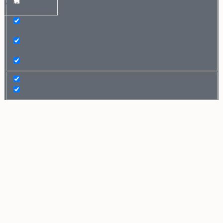
Mais resultados...
Exact matches only
Search in title
Search in content