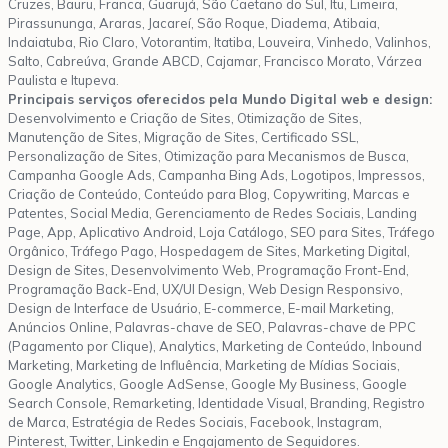
Cruzes, Bauru, Franca, Guarujá, São Caetano do Sul, Itu, Limeira,
Pirassununga, Araras, Jacareí, São Roque, Diadema, Atibaia,
Indaiatuba, Rio Claro, Votorantim, Itatiba, Louveira, Vinhedo, Valinhos,
Salto, Cabreúva, Grande ABCD, Cajamar, Francisco Morato, Várzea
Paulista e Itupeva.
Principais serviços oferecidos pela Mundo Digital web e design:
Desenvolvimento e Criação de Sites, Otimização de Sites,
Manutenção de Sites, Migração de Sites, Certificado SSL,
Personalização de Sites, Otimização para Mecanismos de Busca,
Campanha Google Ads, Campanha Bing Ads, Logotipos, Impressos,
Criação de Conteúdo, Conteúdo para Blog, Copywriting, Marcas e
Patentes, Social Media, Gerenciamento de Redes Sociais, Landing
Page, App, Aplicativo Android, Loja Catálogo, SEO para Sites, Tráfego
Orgânico, Tráfego Pago, Hospedagem de Sites, Marketing Digital,
Design de Sites, Desenvolvimento Web, Programação Front-End,
Programação Back-End, UX/UI Design, Web Design Responsivo,
Design de Interface de Usuário, E-commerce, E-mail Marketing,
Anúncios Online, Palavras-chave de SEO, Palavras-chave de PPC
(Pagamento por Clique), Analytics, Marketing de Conteúdo, Inbound
Marketing, Marketing de Influência, Marketing de Mídias Sociais,
Google Analytics, Google AdSense, Google My Business, Google
Search Console, Remarketing, Identidade Visual, Branding, Registro
de Marca, Estratégia de Redes Sociais, Facebook, Instagram,
Pinterest, Twitter, Linkedin e Engajamento de Seguidores.