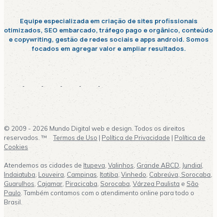
Equipe especializada em criação de sites profissionais
otimizados, SEO embarcado, tráfego pago e orgânico, conteúdo
e copywriting, gestão de redes sociais e apps android. Somos
focados em agregar valor e ampliar resultados.
© 2009 - 2026 Mundo Digital web e design. Todos os direitos
reservados. ™
Termos de Uso
|
Política de Privacidade
|
Política de
Cookies
Atendemos as cidades de
Itupeva
,
Valinhos
,
Grande ABCD
,
Jundiaí
,
Indaiatuba
,
Louveira
,
Campinas
,
Itatiba
,
Vinhedo
,
Cabreúva,
Sorocaba
,
Guarulhos
,
Cajamar
,
Piracicaba
,
Sorocaba
,
Várzea Paulista
e
São
Paulo
. Também contamos com o atendimento online para todo o
Brasil.