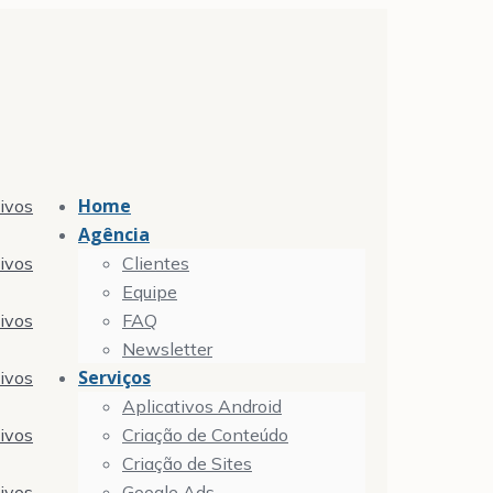
Home
tivos
Agência
tivos
Clientes
Equipe
tivos
FAQ
Newsletter
Serviços
tivos
Aplicativos Android
tivos
Criação de Conteúdo
Criação de Sites
tivos
Google Ads