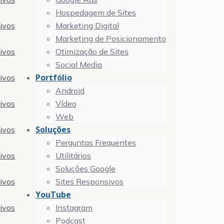
Hospedagem de Sites
tivos
Marketing Digital
Marketing de Posicionamento
tivos
Otimização de Sites
Social Media
Portfólio
tivos
Android
tivos
Vídeo
Web
Soluções
tivos
Perguntas Frequentes
tivos
Utilitários
Soluções Google
tivos
Sites Responsivos
YouTube
tivos
Instagram
Podcast