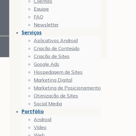
Clientes
Equipe
FAQ
Newsletter
Serviços
Aplicativos Android
Criação de Conteúdo
Criação de Sites
Google Ads
Hospedagem de Sites
Marketing Digital
Marketing de Posicionamento
Otimização de Sites
Social Media
Portfólio
Android
Vídeo
Web