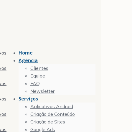
Home
vos
Agência
vos
Clientes
Equipe
vos
FAQ
Newsletter
Serviços
vos
Aplicativos Android
vos
Criação de Conteúdo
Criação de Sites
vos
Google Ads