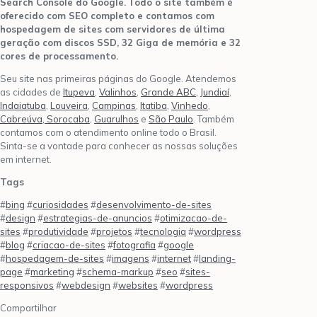
Search Console do Google.
Todo o site também é
oferecido com SEO completo e contamos com
hospedagem de sites com servidores de última
geração com discos SSD, 32 Giga de memória e 32
cores de processamento.
Seu site nas primeiras páginas do Google. Atendemos
as cidades de
Itupeva
,
Valinhos
,
Grande ABC
,
Jundiaí
,
Indaiatuba
,
Louveira
,
Campinas
,
Itatiba
,
Vinhedo
,
Cabreúva,
Sorocaba
,
Guarulhos
e
São Paulo
. Também
contamos com o atendimento online todo o Brasil.
Sinta-se a vontade para conhecer as nossas soluções
em internet.
Tags
#
bing
#
curiosidades
#
desenvolvimento-de-sites
#
design
#
estrategias-de-anuncios
#
otimizacao-de-
sites
#
produtividade
#
projetos
#
tecnologia
#
wordpress
#
blog
#
criacao-de-sites
#
fotografia
#
google
#
hospedagem-de-sites
#
imagens
#
internet
#
landing-
page
#
marketing
#
schema-markup
#
seo
#
sites-
responsivos
#
webdesign
#
websites
#
wordpress
Compartilhar