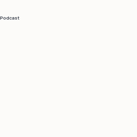
Podcast
Mundo Digital
web e design
Equipe
especializada
em criação de
sites
profissionais
otimizados, SEO
embarcado,
marketing
digital, conteúdo
para blogs,