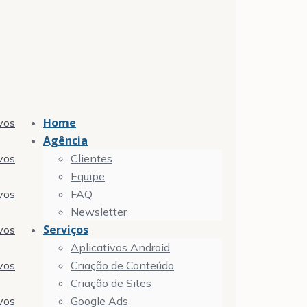
Home
vos
Agência
vos
Clientes
Equipe
vos
FAQ
Newsletter
Serviços
vos
Aplicativos Android
vos
Criação de Conteúdo
Criação de Sites
vos
Google Ads