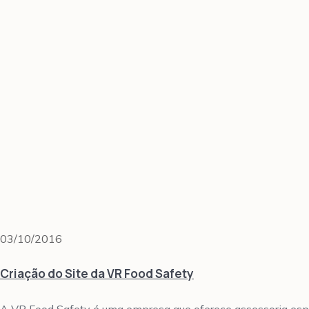
03/10/2016
Criação do Site da VR Food Safety
A VR Food Safety é uma empresa que oferece assessoria espe