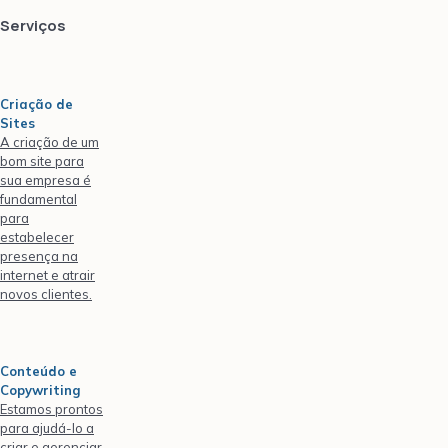
Serviços
Criação de
Sites
A criação de um
bom site para
sua empresa é
fundamental
para
estabelecer
presença na
internet e atrair
novos clientes.
Conteúdo e
Copywriting
Estamos prontos
para ajudá-lo a
criar e gerenciar