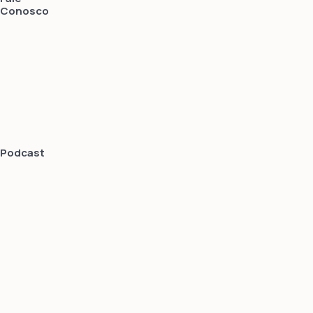
Conosco
Podcast
Mundo Digital
web e design
Equipe
especializada