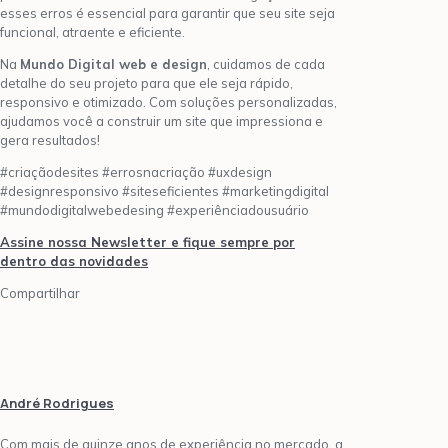
esses erros é essencial para garantir que seu site seja
funcional, atraente e eficiente.
Na
Mundo Digital web e design
, cuidamos de cada
detalhe do seu projeto para que ele seja rápido,
responsivo e otimizado. Com soluções personalizadas,
ajudamos você a construir um site que impressiona e
gera resultados!
#criaçãodesites #errosnacriação #uxdesign
#designresponsivo #siteseficientes #marketingdigital
#mundodigitalwebedesing #experiênciadousuário
Assine nossa Newsletter e fique sempre por
dentro das novidades
Compartilhar
André Rodrigues
Com mais de quinze anos de experiência no mercado, a