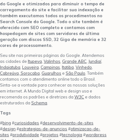
do Google e otimizados para diminuir o tempo de
carregamento do site e facilitar sua indexação e
também executamos todos os procedimentos no
Search Console do Google.
Todo o site também é
oferecido com SEO completo e contamos com
hospedagem de sites com servidores de última
geração com discos SSD, 32 Giga de memória e 32
cores de processamento.
Seu site nas primeiras páginas do Google. Atendemos
as cidades de
Itupeva
,
Valinhos
,
Grande ABC
,
Jundiaí
,
Indaiatuba
,
Louveira
,
Campinas
,
Itatiba
,
Vinhedo
,
Cabreúva,
Sorocaba
,
Guarulhos
e
São Paulo
. Também
contamos com o atendimento online todo o Brasil.
Sinta-se a vontade para conhecer as nossas soluções
em internet. A Mundo Digital web e design usa e
recomenda os padrões e diretrizes da
W3C
e dados
estruturados da
Schema
.
Tags
#
bing
#
curiosidades
#
desenvolvimento-de-sites
#
design
#
estrategias-de-anuncios
#
otimizacao-de-
sites
#
produtividade
#
projetos
#
tecnologia
#
wordpress