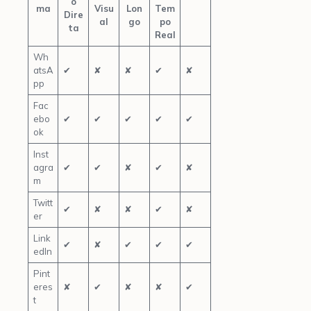
o
ma
Visu
Lon
Tem
Dire
al
go
po
ta
Real
Wh
atsA
✔
✘
✘
✔
✘
pp
Fac
ebo
✔
✔
✔
✔
✔
ok
Inst
agra
✔
✔
✘
✔
✘
m
Twitt
✔
✘
✘
✔
✘
er
Link
✔
✘
✔
✔
✔
edIn
Pint
eres
✘
✔
✘
✘
✔
t