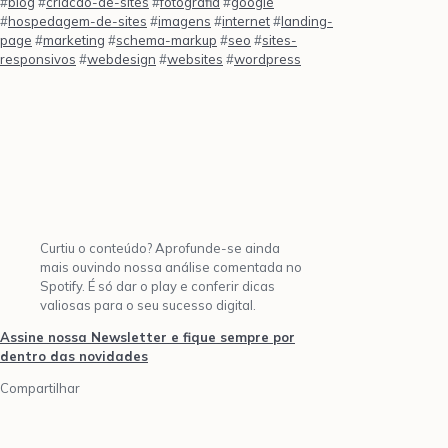
#
blog
#
criacao-de-sites
#
fotografia
#
google
#
hospedagem-de-sites
#
imagens
#
internet
#
landing-
page
#
marketing
#
schema-markup
#
seo
#
sites-
responsivos
#
webdesign
#
websites
#
wordpress
Curtiu o conteúdo? Aprofunde-se ainda
mais ouvindo nossa análise comentada no
Spotify. É só dar o play e conferir dicas
valiosas para o seu sucesso digital.
Assine nossa Newsletter e fique sempre por
dentro das novidades
Compartilhar