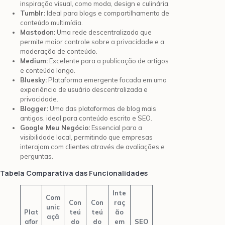
inspiração visual, como moda, design e culinária.
Tumblr:
Ideal para blogs e compartilhamento de
conteúdo multimídia.
Mastodon:
Uma rede descentralizada que
permite maior controle sobre a privacidade e a
moderação de conteúdo.
Medium:
Excelente para a publicação de artigos
e conteúdo longo.
Bluesky:
Plataforma emergente focada em uma
experiência de usuário descentralizada e
privacidade.
Blogger:
Uma das plataformas de blog mais
antigas, ideal para conteúdo escrito e SEO.
Google Meu Negócio:
Essencial para a
visibilidade local, permitindo que empresas
interajam com clientes através de avaliações e
perguntas.
Tabela Comparativa das Funcionalidades
Inte
Com
Con
Con
raç
unic
Plat
teú
teú
ão
açã
afor
do
do
em
SEO