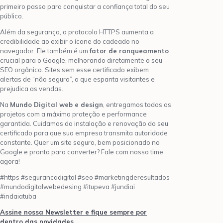
primeiro passo para conquistar a confiança total do seu
público.
Além da segurança, o protocolo HTTPS aumenta a
credibilidade ao exibir o ícone do cadeado no
navegador. Ele também é um
fator de ranqueamento
crucial para o Google, melhorando diretamente o seu
SEO orgânico. Sites sem esse certificado exibem
alertas de “não seguro”, o que espanta visitantes e
prejudica as vendas.
Na
Mundo Digital web e design
, entregamos todos os
projetos com a máxima proteção e performance
garantida. Cuidamos da instalação e renovação do seu
certificado para que sua empresa transmita autoridade
constante. Quer um site seguro, bem posicionado no
Google e pronto para converter? Fale com nosso time
agora!
#https #segurancadigital #seo #marketingderesultados
#mundodigitalwebedesing #itupeva #jundiai
#indaiatuba
Assine nossa Newsletter e fique sempre por
dentro das novidades