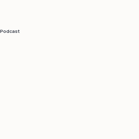
Podcast
Mundo Digital
web e design
Equipe
especializada
em criação de
sites
profissionais
otimizados, SEO
embarcado,
marketing