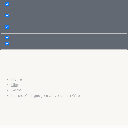
Search in title
Search in content
Home
Blog
Social
Ícones: A Linguagem Universal da Web