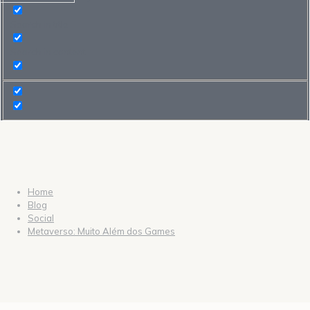
Search in title
Search in content
Home
Blog
Social
Metaverso: Muito Além dos Games