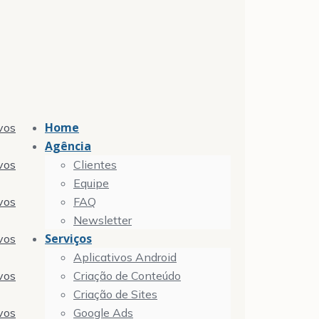
Home
vos
Agência
vos
Clientes
Equipe
vos
FAQ
Newsletter
Serviços
vos
Aplicativos Android
vos
Criação de Conteúdo
Criação de Sites
vos
Google Ads