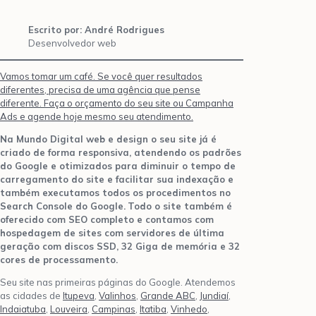
Escrito por: André Rodrigues
Desenvolvedor web
Vamos tomar um café. Se você quer resultados
diferentes, precisa de uma agência que pense
diferente. Faça o orçamento do seu site ou Campanha
Ads e agende hoje mesmo seu atendimento.
Na Mundo Digital web e design o seu site já é
criado de forma responsiva, atendendo os padrões
do Google e otimizados para diminuir o tempo de
carregamento do site e facilitar sua indexação e
também executamos todos os procedimentos no
Search Console do Google.
Todo o site também é
oferecido com SEO completo e contamos com
hospedagem de sites com servidores de última
geração com discos SSD, 32 Giga de memória e 32
cores de processamento.
Seu site nas primeiras páginas do Google. Atendemos
as cidades de
Itupeva
,
Valinhos
,
Grande ABC
,
Jundiaí
,
Indaiatuba
,
Louveira
,
Campinas
,
Itatiba
,
Vinhedo
,