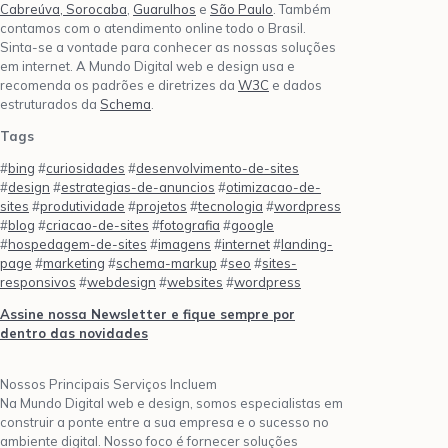
Cabreúva,
Sorocaba
,
Guarulhos
e
São Paulo
. Também
contamos com o atendimento online todo o Brasil.
Sinta-se a vontade para conhecer as nossas soluções
em internet. A Mundo Digital web e design usa e
recomenda os padrões e diretrizes da
W3C
e dados
estruturados da
Schema
.
Tags
#
bing
#
curiosidades
#
desenvolvimento-de-sites
#
design
#
estrategias-de-anuncios
#
otimizacao-de-
sites
#
produtividade
#
projetos
#
tecnologia
#
wordpress
#
blog
#
criacao-de-sites
#
fotografia
#
google
#
hospedagem-de-sites
#
imagens
#
internet
#
landing-
page
#
marketing
#
schema-markup
#
seo
#
sites-
responsivos
#
webdesign
#
websites
#
wordpress
Assine nossa Newsletter e fique sempre por
dentro das novidades
Nossos Principais Serviços Incluem
Na Mundo Digital web e design, somos especialistas em
construir a ponte entre a sua empresa e o sucesso no
ambiente digital. Nosso foco é fornecer soluções