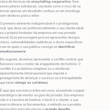
clara de técnicas de
storytelling corporativo
. Sem
esses pilares estruturais, seu texto corre o risco de se
tornar apenas um desabafo confuso ou um monólogo
sem atrativos para o leitor.
O primeiro elemento indispensável é o protagonista
real, que deve ser preferencialmente o seu cliente ideal
ou o próprio fundador da empresa em sua jornada
inicial. Esse personagem precisa apresentar desejos
claros, vulnerabilidades autênticas e dores específicas
com as quais o seu público consiga se
identificar
imediatamente
.
Em seguida, devemos apresentar o conflito central, que
funciona como o motor de engajamento da história. O
conflito é o problema complexo ou o obstáculo
aparentemente intransponível que impede o
protagonista de alcançar o sucesso ou a tranquilidade
que tanto
almeja no cotidiano
.
É aqui que sua marca entra em cena, assumindo o papel
estratégico de mentor ou guia da jornada. Sua empresa
não é a heroína da história; o herói é o cliente, e sua
marca oferece as ferramentas, o método ou o produto
necessário para ele vencer o
grande desafio
.