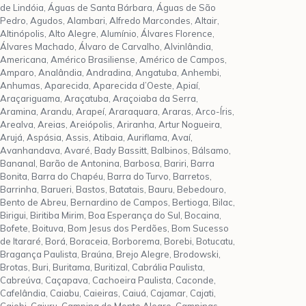
de Lindóia, Águas de Santa Bárbara, Águas de São
Pedro, Agudos, Alambari, Alfredo Marcondes, Altair,
Altinópolis, Alto Alegre, Alumínio, Álvares Florence,
Álvares Machado, Álvaro de Carvalho, Alvinlândia,
Americana, Américo Brasiliense, Américo de Campos,
Amparo, Analândia, Andradina, Angatuba, Anhembi,
Anhumas, Aparecida, Aparecida d’Oeste, Apiaí,
Araçariguama, Araçatuba, Araçoiaba da Serra,
Aramina, Arandu, Arapeí, Araraquara, Araras, Arco-Íris,
Arealva, Areias, Areiópolis, Ariranha, Artur Nogueira,
Arujá, Aspásia, Assis, Atibaia, Auriflama, Avaí,
Avanhandava, Avaré, Bady Bassitt, Balbinos, Bálsamo,
Bananal, Barão de Antonina, Barbosa, Bariri, Barra
Bonita, Barra do Chapéu, Barra do Turvo, Barretos,
Barrinha, Barueri, Bastos, Batatais, Bauru, Bebedouro,
Bento de Abreu, Bernardino de Campos, Bertioga, Bilac,
Birigui, Biritiba Mirim, Boa Esperança do Sul, Bocaina,
Bofete, Boituva, Bom Jesus dos Perdões, Bom Sucesso
de Itararé, Borá, Boraceia, Borborema, Borebi, Botucatu,
Bragança Paulista, Braúna, Brejo Alegre, Brodowski,
Brotas, Buri, Buritama, Buritizal, Cabrália Paulista,
Cabreúva, Caçapava, Cachoeira Paulista, Caconde,
Cafelândia, Caiabu, Caieiras, Caiuá, Cajamar, Cajati,