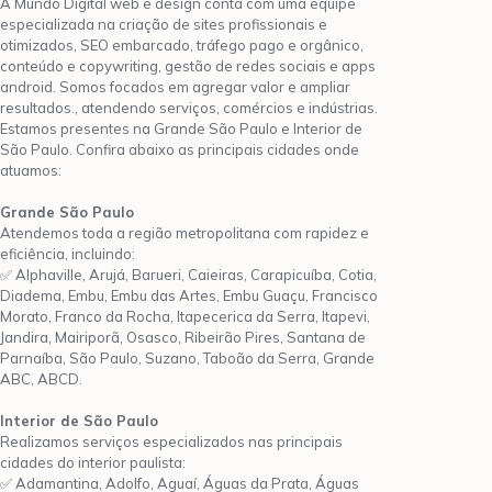
A Mundo Digital web e design conta com uma equipe
especializada na criação de sites profissionais e
otimizados, SEO embarcado, tráfego pago e orgânico,
conteúdo e copywriting, gestão de redes sociais e apps
android. Somos focados em agregar valor e ampliar
resultados., atendendo serviços, comércios e indústrias.
Estamos presentes na Grande São Paulo e Interior de
São Paulo. Confira abaixo as principais cidades onde
atuamos:
Grande São Paulo
Atendemos toda a região metropolitana com rapidez e
eficiência, incluindo:
✅ Alphaville, Arujá, Barueri, Caieiras, Carapicuíba, Cotia,
Diadema, Embu, Embu das Artes, Embu Guaçu, Francisco
Morato, Franco da Rocha, Itapecerica da Serra, Itapevi,
Jandira, Mairiporã, Osasco, Ribeirão Pires, Santana de
Parnaíba, São Paulo, Suzano, Taboão da Serra, Grande
ABC, ABCD.
Interior de São Paulo
Realizamos serviços especializados nas principais
cidades do interior paulista:
✅ Adamantina, Adolfo, Aguaí, Águas da Prata, Águas