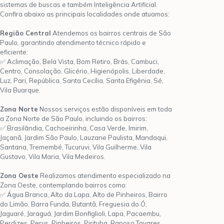
sistemas de buscas e também Inteligência Artificial.
Confira abaixo as principais localidades onde atuamos:
Região Central
Atendemos os bairros centrais de São
Paulo, garantindo atendimento técnico rápido e
eficiente:
✅ Aclimação, Bela Vista, Bom Retiro, Brás, Cambuci,
Centro, Consolação, Glicério, Higienópolis, Liberdade,
Luz, Pari, República, Santa Cecília, Santa Efigênia, Sé,
Vila Buarque.
Zona Norte
Nossos serviços estão disponíveis em toda
a Zona Norte de São Paulo, incluindo os bairros:
✅ Brasilândia, Cachoeirinha, Casa Verde, Imirim,
Jaçanã, Jardim São Paulo, Lauzane Paulista, Mandaqui,
Santana, Tremembé, Tucuruvi, Vila Guilherme, Vila
Gustavo, Vila Maria, Vila Medeiros.
Zona Oeste
Realizamos atendimento especializado na
Zona Oeste, contemplando bairros como:
✅ Água Branca, Alto da Lapa, Alto de Pinheiros, Bairro
do Limão, Barra Funda, Butantã, Freguesia do Ó,
Jaguaré, Jaraguá, Jardim Bonfiglioli, Lapa, Pacaembu,
Perdizes, Perus, Pinheiros, Pirituba, Raposo Tavares,