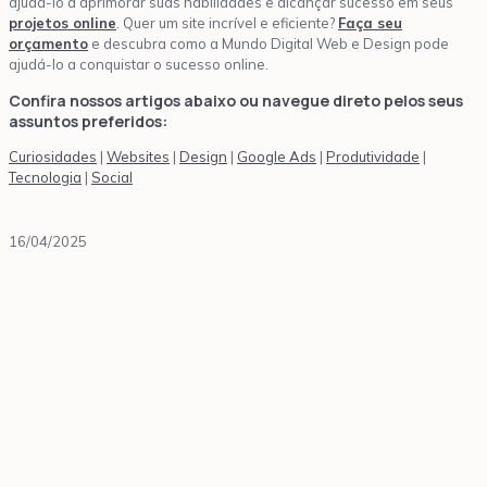
ajudá-lo a aprimorar suas habilidades e alcançar sucesso em seus
projetos online
. Quer um site incrível e eficiente?
Faça seu
orçamento
e descubra como a Mundo Digital Web e Design pode
ajudá-lo a conquistar o sucesso online.
Confira nossos artigos abaixo ou navegue direto pelos seus
assuntos preferidos:
Curiosidades
|
Websites
|
Design
|
Google Ads
|
Produtividade
|
Tecnologia
|
Social
16/04/2025