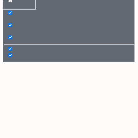
Mais resultados...
Exact matches only
Search in title
Search in content