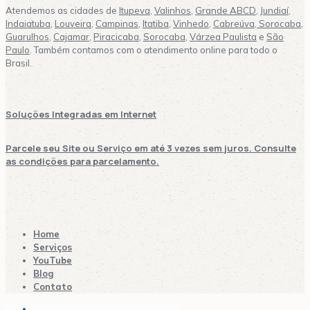
Atendemos as cidades de
Itupeva
,
Valinhos
,
Grande ABCD
,
Jundiaí
,
Indaiatuba
,
Louveira
,
Campinas
,
Itatiba
,
Vinhedo
,
Cabreúva,
Sorocaba
,
Guarulhos
,
Cajamar
,
Piracicaba
,
Sorocaba
,
Várzea Paulista
e
São
Paulo
. Também contamos com o atendimento online para todo o
Brasil.
Soluções Integradas em Internet
Parcele seu Site ou Serviço em até 3 vezes sem juros. Consulte
as condições para parcelamento.
Home
Serviços
YouTube
Blog
Contato