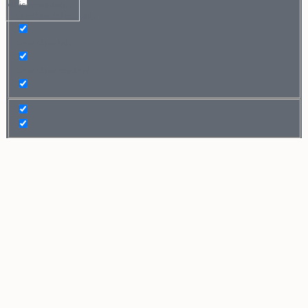
Mais resultados...
Exact matches only
Search in title
Search in content