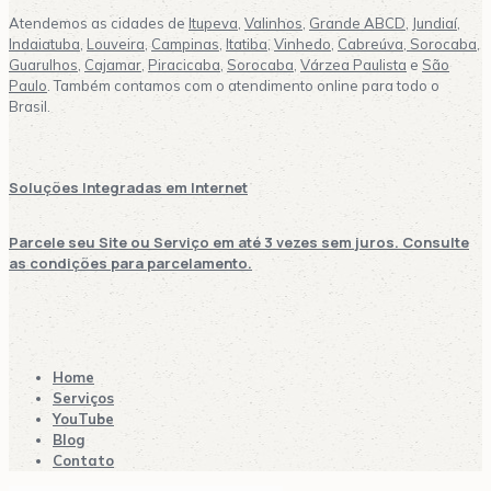
Atendemos as cidades de
Itupeva
,
Valinhos
,
Grande ABCD
,
Jundiaí
,
Indaiatuba
,
Louveira
,
Campinas
,
Itatiba
,
Vinhedo
,
Cabreúva,
Sorocaba
,
Guarulhos
,
Cajamar
,
Piracicaba
,
Sorocaba
,
Várzea Paulista
e
São
Paulo
. Também contamos com o atendimento online para todo o
Brasil.
Soluções Integradas em Internet
Parcele seu Site ou Serviço em até 3 vezes sem juros. Consulte
as condições para parcelamento.
Home
Serviços
YouTube
Blog
Contato