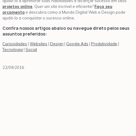
ajudá-lo a aprimorar suas habilidades e alcançar sucesso em seus
projetos online
. Quer um site incrível e eficiente?
Faça seu
orçamento
e descubra como a Mundo Digital Web e Design pode
ajudá-lo a conquistar o sucesso online.
Confira nossos artigos abaixo ou navegue direto pelos seus
assuntos preferidos:
Curiosidades
|
Websites
|
Design
|
Google Ads
|
Produtividade
|
Tecnologia
|
Social
22/09/2016